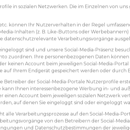
rofile in sozialen Netzwerken. Die im Einzelnen von un
etc. können Ihr Nutzerverhalten in der Regel umfassen
al-Media-Inhalten (z. B. Like-Buttons oder Werbebanner
e datenschutzrelevante Verarbeitungsvorgänge ausgelö
ingeloggt sind und unsere Social-Media-Präsenz besuch
onto zuordnen. Ihre personenbezogenen Daten können 
er keinen Account beim jeweiligen Social-Media-Portal 
 die auf Ihrem Endgerät gespeichert werden oder durch E
ie Betreiber der Social-Media-Portale Nutzerprofile ers
ise kann Ihnen interessenbezogene Werbung in- und auße
er einen Account beim jeweiligen sozialen Netzwerk ve
den, auf denen Sie eingeloggt sind oder eingeloggt wa
cht alle Verarbeitungsprozesse auf den Social-Media-Po
rbeitungsvorgänge von den Betreibern der Social-Media
ngungen und Datenschutzbestimmungen der jeweiligen