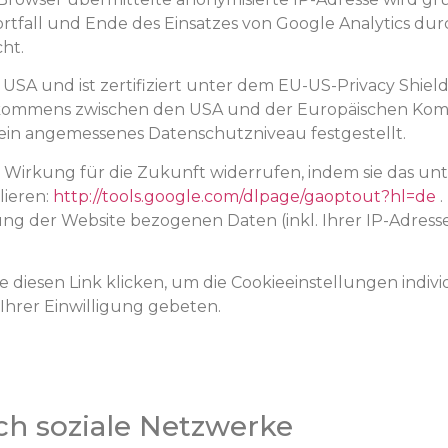
all und Ende des Einsatzes von Google Analytics durc
ht.
USA und ist zertifiziert unter dem EU-US-Privacy Shield.
kommens zwischen den USA und der Europäischen Kommi
 ein angemessenes Datenschutzniveau festgestellt.
it Wirkung für die Zukunft widerrufen, indem sie das u
lieren:
http://tools.google.com/dlpage/gaoptout?hl=de
.
g der Website bezogenen Daten (inkl. Ihrer IP-Adresse
ie
diesen Link
klicken, um die Cookieeinstellungen indivi
Ihrer Einwilligung gebeten.
ch soziale Netzwerke