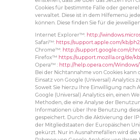
einstellen, dass Sie über das Setzen vo
Cookies für bestimmte Fälle oder generell
verwaltet. Diese ist in dem Hilfemenü jed
können. Diese finden Sie für die jeweilig
Internet Explorer™:
http://windows.micro
Safari™:
https://support.apple.com/kb/ph
Chrome™:
http://support.google.com/c
Firefox™
https://support.mozilla.org/de/
Opera™ :
http://help.opera.com/Windows/
Bei der Nichtannahme von Cookies kann di
Einsatz von Google (Universal) Analytics
Soweit Sie hierzu Ihre Einwilligung nach A
Google (Universal) Analytics ein, einen 
Methoden, die eine Analyse der Benutzun
Informationen über Ihre Benutzung diese
gespeichert. Durch die Aktivierung der I
der Mitgliedstaaten der Europäischen U
gekürzt. Nur in Ausnahmefällen wird die 
Rahmen von Google Analytics von Ihrem B