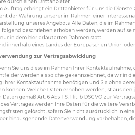
re durch einen Drittanbieter
Auftrag erbringt ein Drittanbieter für uns die Dienste
 dient der Wahrung unserer im Rahmen einer Interess
stellung unseres Angebots. Alle Daten, die im Rahmen
folgend beschrieben erhoben werden, werden auf seine
nur in dem hier erläuterten Rahmen statt.
d und innerhalb eines Landes der Europäischen Union ode
-verwendung zur Vertragsabwicklung
enn Sie uns diese im Rahmen Ihrer Kontaktaufnahme, 
lichtfelder werden als solche gekennzeichnet, da wir in 
g Ihrer Kontaktaufnahme benötigen und Sie ohne deren
n können. Welche Daten erhoben werden, ist aus den je
 Daten gemäß Art. 6 Abs. 1 S. 1 lit. b DSGVO zur Vertra
 des Vertrages werden Ihre Daten für die weitere Vera
sfristen gelöscht, sofern Sie nicht ausdrücklich in ei
über hinausgehende Datenverwendung vorbehalten, die g