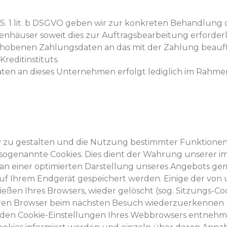
 S. 1 lit. b DSGVO geben wir zur konkreten Behandlung 
enhäuser soweit dies zur Auftragsbearbeitung erforderlic
obenen Zahlungsdaten an das mit der Zahlung beauftragt
reditinstituts.
en an dieses Unternehmen erfolgt lediglich im Rahme
v zu gestalten und die Nutzung bestimmter Funktione
 sogenannte Cookies. Dies dient der Wahrung unserer
einer optimierten Darstellung unseres Angebots gemäß Ar
h auf Ihrem Endgerät gespeichert werden. Einige der v
eßen Ihres Browsers, wieder gelöscht (sog. Sitzungs-Co
en Browser beim nächsten Besuch wiederzuerkennen (pe
 den Cookie-Einstellungen Ihres Webbrowsers entnehme