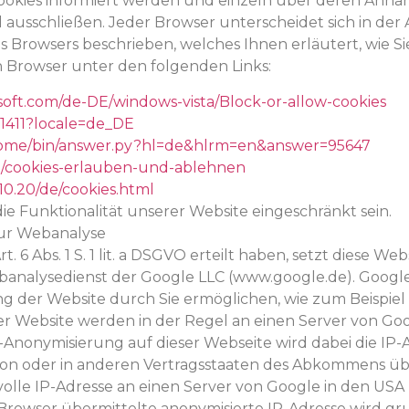
n Cookies informiert werden und einzeln über deren An
 ausschließen. Jeder Browser unterscheidet sich in der A
es Browsers beschrieben, welches Ihnen erläutert, wie S
en Browser unter den folgenden Links:
soft.com/de-DE/windows-vista/Block-or-allow-cookies
21411?locale=de_DE
hrome/bin/answer.py?hl=de&hlrm=en&answer=95647
kb/cookies-erlauben-und-ablehnen
10.20/de/cookies.html
e Funktionalität unserer Website eingeschränkt sein.
 zur Webanalyse
rt. 6 Abs. 1 S. 1 lit. a DSGVO erteilt haben, setzt diese
Webanalysedienst der Google LLC (www.google.de). Google
g der Website durch Sie ermöglichen, wie zum Beispiel
r Website werden in der Regel an einen Server von Go
P-Anonymisierung auf dieser Webseite wird dabei die IP
nion oder in anderen Vertragsstaaten des Abkommens ü
volle IP-Adresse an einen Server von Google in den USA
rowser übermittelte anonymisierte IP-Adresse wird gru